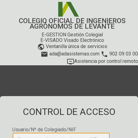
COLEGIO OFICIAL DE INGENIEROS
AGRÓNOMOS DE LEVANTE
E-GESTION Gestión Colegial
E-VISADO Visado Electrónico
public
Ventanilla única de servicios
email
phone
ada@adasistemas.com
902 09 03 00
remove_from_queue
Asistencia por control remoto
CONTROL DE ACCESO
Usuario/Nº de Colegiado/NIF