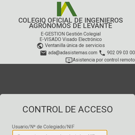
COLEGIO OFICIAL DE INGENIEROS
AGRÓNOMOS DE LEVANTE
E-GESTION Gestión Colegial
E-VISADO Visado Electrónico
public
Ventanilla única de servicios
email
phone
ada@adasistemas.com
902 09 03 00
remove_from_queue
Asistencia por control remoto
CONTROL DE ACCESO
Usuario/Nº de Colegiado/NIF